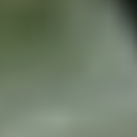
ул. Полярная, 31Б
Ежедневно 09:00 - 20:30
+7 (495)-120-46-10
adm@turbo-union.ru
Обратный звонок
РЕМОНТ
ТРАНСМИССИИ
АВТОМОБИЛЕЙ VAG,
MERCEDES, BMW...