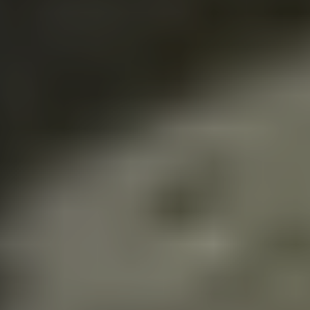
Членам Клуба AUDI 5
На 10% меньше платят за услуги автосервиса
платят подписчики нашего блога
Консультация