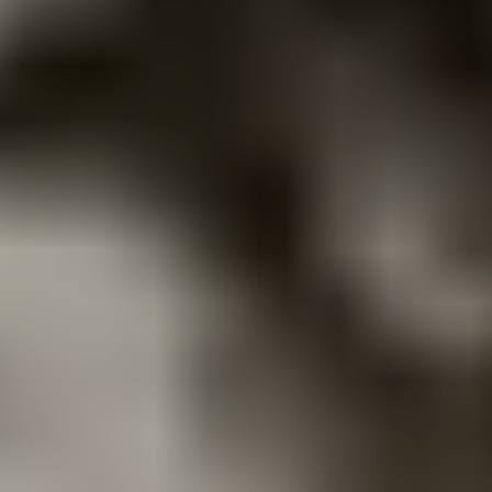
+7 (495)-120-46-10
adm@turbo-union.ru