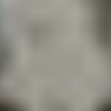
+7 (495)-120-46-10
adm@turbo-union.ru
РЕМОНТ АВТОМОБИЛЕЙ
Ремонт Ауди
Ремонт БМВ
Ремонт Мерседес
Ремонт Фольксваген
Ремонт Шкода
Ремонт Сеат
Ремонт VAG
НАШИ СОЦСЕТИ