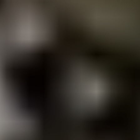
АВТОСЕРВИС "ТУРБО ЮНИОН"
Обслуживание
трансмиссии в Москве
(СВАО)
г. Москва, ул. Полярная, 31Б
Ежедневно 09:00 - 20:30