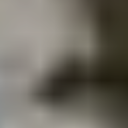
ООО "Турбо Юнион"
ИНН 9715348272 - ОГРН 1197746357600
© 2012 - 2026
Все права защищены
Политика приватности
ИНФОРМАЦИЯ
г. Москва, ул. Полярная, 31Б